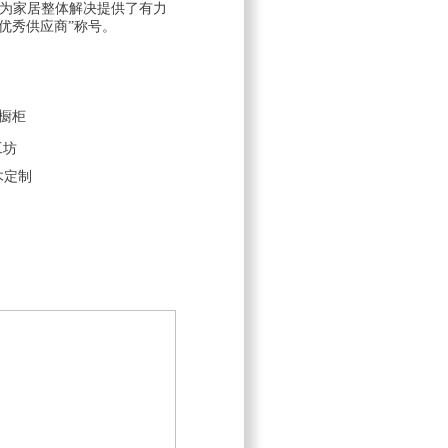
，为家居整体解决提供了有力
优秀供应商”称号。
橱柜
工坊
木定制