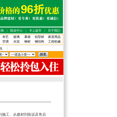
装饰
|
陈设中心
|
卡上超市
|
关于我们
布艺
玻璃
幕墙
铝型材
家居用品
空调
水泥
钢材
钢结构
工程机械
讯
到施工、从建材到陈设及售后