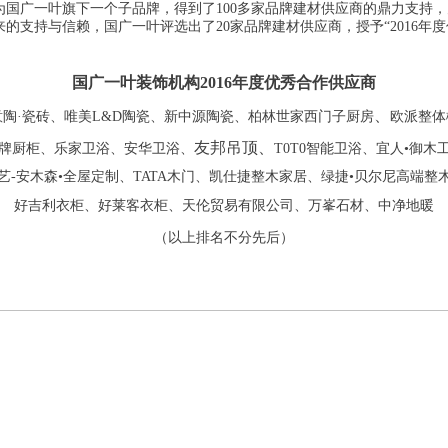
为国广一叶旗下一个子品牌，得到了100多家品牌建材供应商的鼎力支持
的支持与信赖，国广一叶评选出了20家品牌建材供应商，授予“2016年度
国广一叶装饰机构2016年度优秀合作供应商
、
陶·瓷砖、唯美L&D陶瓷、
新中源陶瓷、柏林世家西门子厨房
欧派整体
友邦吊顶、
牌厨柜、
乐家卫浴、安华卫浴、
T0T0智能卫浴、宜人•御木
艺-安木森•全屋定制、
TATA木门、凯仕捷整木家居、
绿捷•贝尔尼高端整
好吉利衣柜、好莱客衣柜、
天伦贸易有限公司、万峯石材、
中净地暖
（以上排名不分先后）