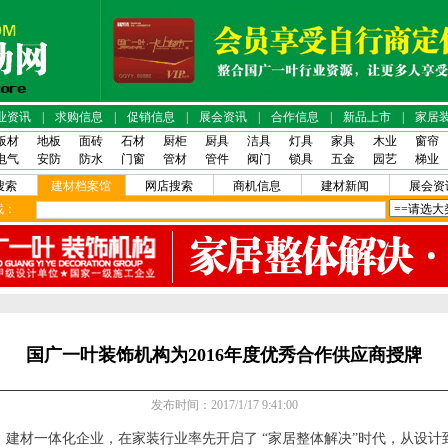
业资讯
|
求购信息
|
促销信息
|
展会资讯
|
合作信息
|
新品上市
|
家居
板材
地板
面砖
石材
厨柜
厨具
洁具
灯具
家具
木业
窗帘
电气
安防
防水
门窗
管材
管件
阀门
锁具
五金
园艺
梯业
搜索
建材档案馆
网店搜索
商机信息
建材新闻
展会资
店！
找：
国广一叶装饰机构为2016年度优秀合作供应商授牌
发布时间：2017/1/17 9:41:00
材一体化企业，在家装行业率先开启了 “家居整体解决”时代，从设计