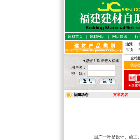
建材首页
|
建材网店
|
网店快讯
|
行
油漆
吊顶
全站
●您好！欢迎进入福建建材·自助网
我要
用户名：
密 码：
新闻动态
文章内容
国广一叶是设计、施工、建