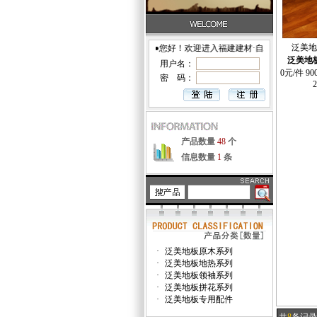
泛美地
●您好！欢迎进入福建建材·自助网店！
泛美地
用户名：
0元/件 900
密 码：
产品数量
48
个
信息数量
1
条
·
泛美地板原木系列
·
泛美地板地热系列
·
泛美地板领袖系列
·
泛美地板拼花系列
·
泛美地板专用配件