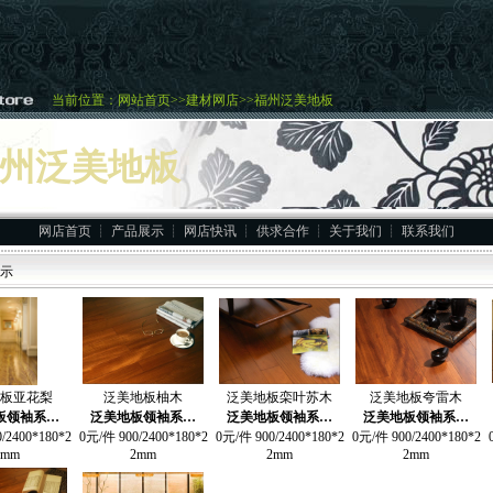
当前位置：
网站首页
>>
建材网店
>>福州泛美地板
州泛美地板
网店首页
┊
产品展示
┊
网店快讯
┊
供求合作
┊
关于我们
┊
联系我们
示
板亚花梨
泛美地板柚木
泛美地板栾叶苏木
泛美地板夸雷木
板领袖系…
泛美地板领袖系…
泛美地板领袖系…
泛美地板领袖系…
/2400*180*2
0元/件 900/2400*180*2
0元/件 900/2400*180*2
0元/件 900/2400*180*2
2mm
2mm
2mm
2mm