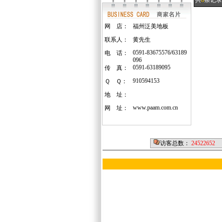
共
8
条记录
网 店：
福州泛美地板
联系人：
黄先生
0591-83675576/63189
电 话：
096
0591-63189095
传 真：
910594153
Ｑ Ｑ：
地 址：
www.paam.com.cn
网 址：
访客总数：
24522652