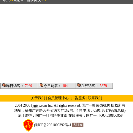
每页
24
条记录
当前页次:
1/1
昨日访客：
7260
今日访客：
184
在线访客：
5879
关于我们
|
会员管理中心
| 广告服务 |
联系我们
2004-2008 fjggyy.com Inc. All rights reserved.
国广一叶装饰机构
版权所有
地址：福州广达路68号金源大广场2层、4层 电话：0591-88179999(总机)
设计维护：国广一叶网络事业部 在线服务：国广一叶QQ:530800958
闽ICP备2021000392号-1
51La