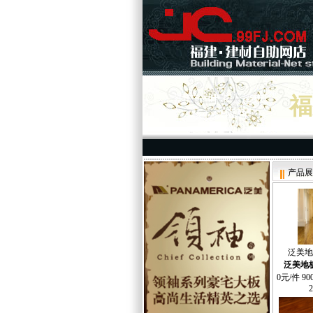
国广一叶卡上超市
福
核心供应商
产品展
泛美地
泛美地
0元/件 900