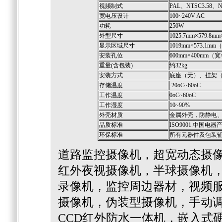
视频制式
PAL、NTSC3.58、N
宽电压设计
100~240V AC
功耗
250W
外型尺寸
1025.7mm×579.8
显示区域尺寸
1019mm×573.1m
安装孔位
600mm×400mm（
重量(含包装)
约32kg
安装方式
底座（无）、挂架
存储温度
-20oC~60oC
工作温度
0oC~60oC
工作湿度
10~90%
外壳材质
金属外壳，防静电
品质标准
ISO9001.中国电
环保标准
所有元器件及包装
道路监控摄像机，超宽动态摄
红外夜视摄像机，半球摄像机
录像机，监控周边器材，视频服
摄像机，伪装型摄像机，手动
CCD红外防水一体机，嵌入式