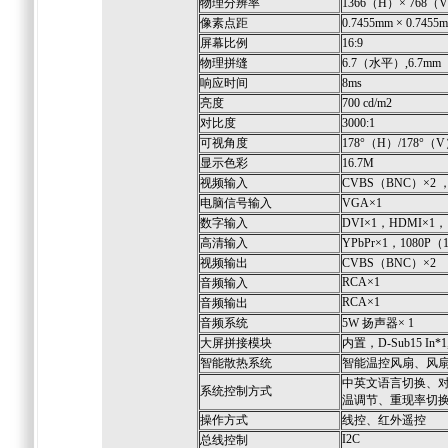
物理分辨率
1366（H）× 768（
像素点距
0.7455mm × 0.7455
屏幕比例
16:9
物理拼缝
6.7（水平）,6.7m
响应时间
8ms
亮度
700 cd/m2
对比度
3000:1
可视角度
178°（H）/178°（
显示色彩
16.7M
视频输入
CVBS（BNC）×2 ，S-
电脑信号输入
VGA×1
数字输入
DVI×1，HDMI×1，
高清输入
YPbPr×1，1080P
视频输出
CVBS（BNC）×2
RCA×1
音频输入
RCA×1
音频输出
音频系统
5W 扬声器× 1
大屏拼接模块
内置，D-Sub15 In*1,
智能散热系统
智能温控风扇、风
中英文语言切换、
系统控制方式
温调节、重现率切
操作方式
线控、红外遥控
I2C
总线控制