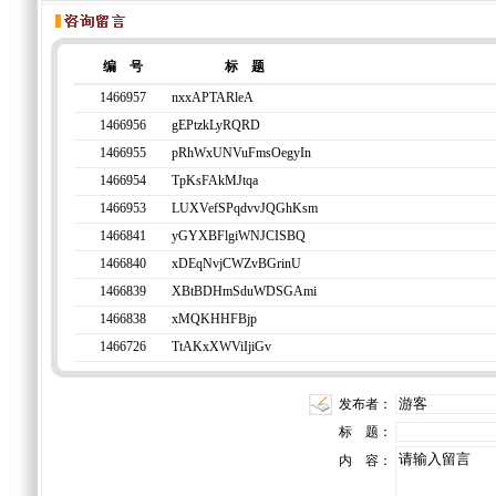
编 号
标 题
1466957
nxxAPTARleA
1466956
gEPtzkLyRQRD
1466955
pRhWxUNVuFmsOegyIn
1466954
TpKsFAkMJtqa
1466953
LUXVefSPqdvvJQGhKsm
1466841
yGYXBFlgiWNJCISBQ
1466840
xDEqNvjCWZvBGrinU
1466839
XBtBDHmSduWDSGAmi
1466838
xMQKHHFBjp
1466726
TtAKxXWViIjiGv
发布者：
标 题：
内 容：