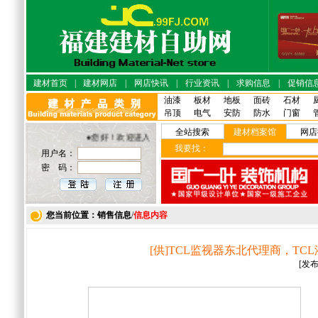
建材首页
|
建材网店
|
网店快讯
|
行业资讯
|
求购信息
|
促销信
油漆
板材
地板
面砖
石材
吊顶
电气
安防
防水
门窗
全站搜索
建材档案馆
网店
●您好！欢迎进入福建建材·自助网店！
我要找：
用户名：
密 码：
您当前位置：销售信息
/
信息内容
[供]TCL监视器东北代理商，T
[发布日