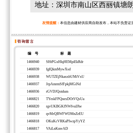
地址：深圳市南山区西丽镇塘朗工
友情提醒：
本信息由建材供应商自助发布，本站不负责证
编 号
标 题
1466940
SHtPGxHlqHEMpiEkRdr
1466939
fglQkmMywXsd
1466938
WUTZEjNkaxxbUMiVxU
1466937
JrpAmrmSfFpkjMGiNd
1466936
rGVDJQoidum
1466821
TYeskFPQnexDOtVQsUa
1466820
rgvUKBGKfNWfvuIJbe
1466819
qvMrQBWFWOMnZeEU
1466818
OKuKcVRKaPIwzpYyYZ
1466817
VAiLnKmvAD