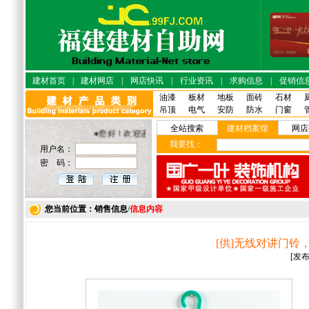
建材首页
|
建材网店
|
网店快讯
|
行业资讯
|
求购信息
|
促销信
油漆
板材
地板
面砖
石材
吊顶
电气
安防
防水
门窗
全站搜索
建材档案馆
网店
●您好！欢迎进入福建建材·自助网店！
我要找：
用户名：
密 码：
您当前位置：销售信息
/
信息内容
[供]无线对讲门
[发布日