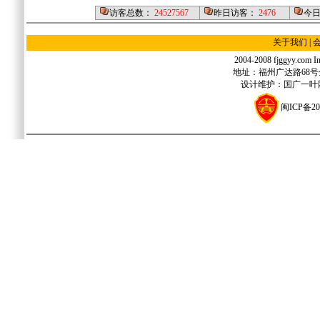
访客总数：
24527567
昨日访客：
2476
今
关于我们
|
2004-2008 fjggyy.com Inc
地址：福州广达路68号金源
设计维护：国广一叶网络
闽ICP备20