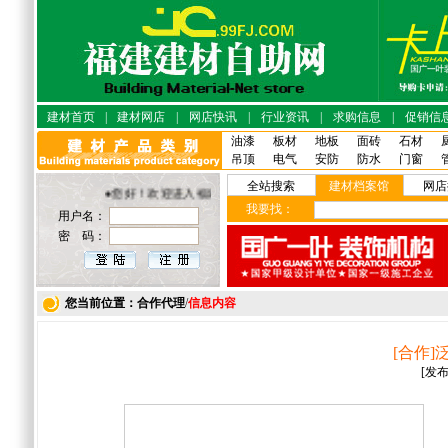
建材首页
|
建材网店
|
网店快讯
|
行业资讯
|
求购信息
|
促销信
油漆
板材
地板
面砖
石材
吊顶
电气
安防
防水
门窗
全站搜索
建材档案馆
网店
●您好！欢迎进入福建建材·自助网店！
我要找：
用户名：
密 码：
您当前位置：合作代理
/
信息内容
[合作
[发布日