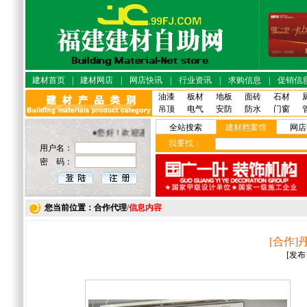
建材首页
|
建材网店
|
网店快讯
|
行业资讯
|
求购信息
|
促销信
油漆
板材
地板
面砖
石材
吊顶
电气
安防
防水
门窗
全站搜索
建材档案馆
网店
●您好！欢迎进入福建建材·自助网店！
我要找：
用户名：
密 码：
您当前位置：合作代理
/
信息内容
[合作
[发布日