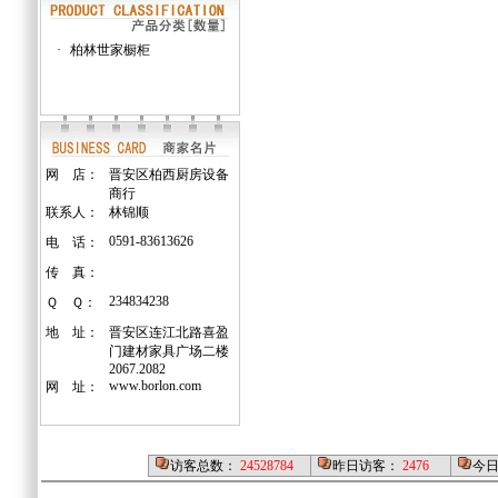
·
柏林世家橱柜
网 店：
晋安区柏西厨房设备
商行
联系人：
林锦顺
0591-83613626
电 话：
传 真：
234834238
Ｑ Ｑ：
地 址：
晋安区连江北路喜盈
门建材家具广场二楼
2067.2082
www.borlon.com
网 址：
访客总数：
24528784
昨日访客：
2476
今