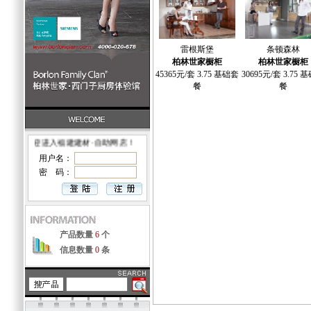
雷根斯堡
条顿森林
柏林世家橱柜
柏林世家橱柜
45365元/套 3.75 基础套
30695元/套 3.75 
餐
餐
您好！欢迎进入福建建材·自助网店！
用户名：
密 码：
产品数量
6
个
信息数量
0
条