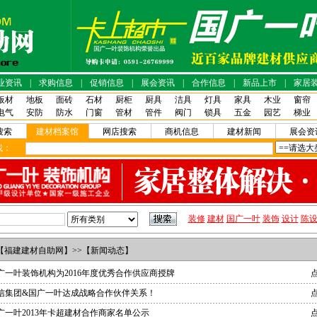
业资讯
|
求购信息
|
促销信息
|
展会资讯
|
合作信息
|
新品上市
|
家居
板材
地板
面砖
石材
厨柜
厨具
洁具
灯具
家具
木业
窗帘
电气
安防
防水
门窗
管材
管件
阀门
锁具
五金
园艺
梯业
搜索
建材档案馆
网店搜索
商机信息
建材新闻
展会资
找：
装修
建材
国广一叶
装饰
设计
陈
【
福建建材自助网
】>>【新闻动态】
广一叶装饰机构为2016年度优秀合作供应商授牌
点
信集团&国广一叶达成战略合作伙伴关系！
点
广一叶2013年卡超建材合作商家名单公示
点