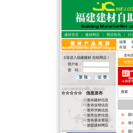
建材首页
|
建材网店
|
网店快讯
|
行
油漆
吊顶
全站
●您好！欢迎进入福建建材·自助网店！
我要
用户名：
密 码：
搜索
☆☆☆☆☆ 信息发布
>>
发布建材信息
>>
发布促销信息
>>
发布求购信息
国
>>
发布合作信息
>>
发布展会资讯
海
>>
加盟建材网店
国