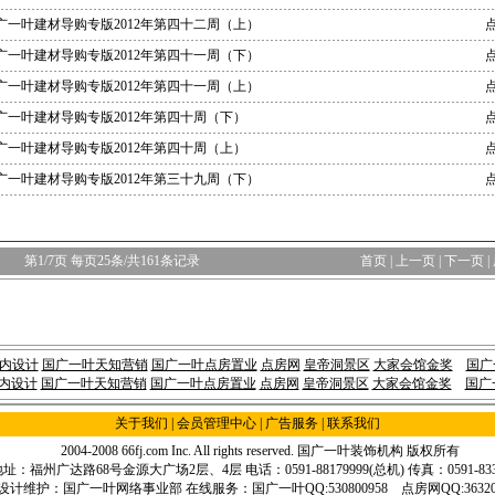
广一叶建材导购专版2012年第四十二周（上）
点
广一叶建材导购专版2012年第四十一周（下）
点
广一叶建材导购专版2012年第四十一周（上）
广一叶建材导购专版2012年第四十周（下）
广一叶建材导购专版2012年第四十周（上）
点
广一叶建材导购专版2012年第三十九周（下）
第
1
/
7
页 每页25条/共
161
条记录
首页
|
上一页
|
下一页
|
内设计
国广一叶天知营销
国广一叶点房置业
点房网
皇帝洞景区
大家会馆金奖
国广
内设计
国广一叶天知营销
国广一叶点房置业
点房网
皇帝洞景区
大家会馆金奖
国广
关于我们
|
会员管理中心
| 广告服务 |
联系我们
2004-2008 66fj.com Inc. All rights reserved.
国广一叶装饰机构
版权所有
址：福州广达路68号金源大广场2层、4层 电话：0591-88179999(总机) 传真：0591-8330
设计维护：国广一叶网络事业部 在线服务：国广一叶QQ:530800958 点房网QQ:363206