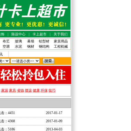
装饰
|
陈设中心
|
卡上超市
|
关于我们
布艺
玻璃
幕墙
铝型材
家居用品
空调
水泥
钢材
钢结构
工程机械
讯
设
家居
家具
省钱
摆设
健康
环保
技巧
击：4451
2017-01-17
击：4368
2017-01-09
击：5186
2013-04-03