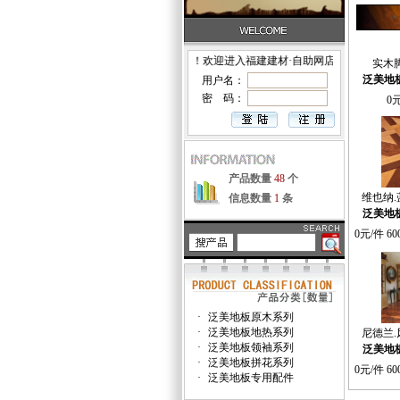
●您好！欢迎进入福建建材·自助网店！
实木
泛美地
用户名：
密 码：
0元
产品数量
48
个
维也纳
信息数量
1
条
泛美地
0元/件 60
·
泛美地板原木系列
·
泛美地板地热系列
尼德兰
·
泛美地板领袖系列
泛美地
·
泛美地板拼花系列
0元/件 60
·
泛美地板专用配件