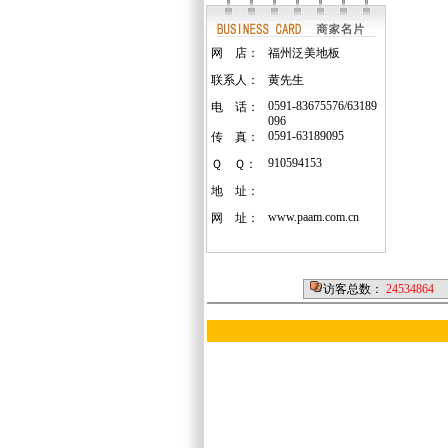
网 店：
福州泛美地板
联系人：
黄先生
0591-83675576/63189
电 话：
096
0591-63189095
传 真：
910594153
Ｑ Ｑ：
地 址：
www.paam.com.cn
网 址：
访客总数：
24534864