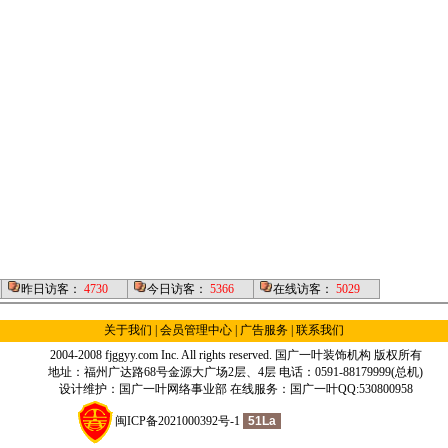
昨日访客：
4730
今日访客：
5366
在线访客：
5029
关于我们
|
会员管理中心
| 广告服务 |
联系我们
2004-2008 fjggyy.com Inc. All rights reserved.
国广一叶装饰机构
版权所有
地址：福州广达路68号金源大广场2层、4层 电话：0591-88179999(总机)
设计维护：国广一叶网络事业部 在线服务：国广一叶QQ:530800958
闽ICP备2021000392号-1
51La