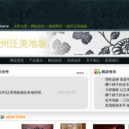
当前位置：
网站首页
>>
建材网店
>>福州泛美地板
州泛美地板
网店首页
┊
产品展示
┊
网店快讯
┊
供求合作
┊
关于我们
┊
联系我们
·
理性选择 谁是
·
哪个牌子的实
·
大胆搬家 让泛
合作]
泛美地板诚征各地经销…
[2011-05-07]
·
哪个牌子的实
·
实木地板：三
·
发现隐形杀手 