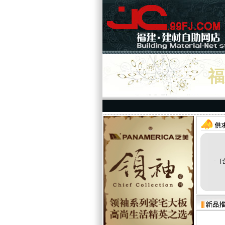
国广一叶卡上超市
福
核心供应商
·
[